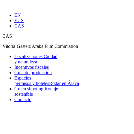
EN
EUS
CAS
CAS
Vitoria-Gasteiz Araba Film Commission
Localizaciones
Ciudad
y naturaleza
Incentivos fiscales
Guía de producción
Espacios
permisos y hoteles
Rodar en Álava
Green shooting
Rodaje
sostenible
Contacto